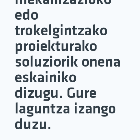
mekanizazioko
edo
trokelgintzako
proiekturako
soluziorik onena
eskainiko
dizugu. Gure
laguntza izango
duzu.