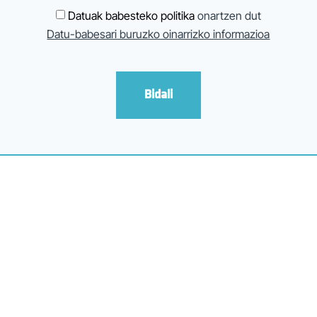
Datuak babesteko politika
onartzen dut
Datu-babesari buruzko oinarrizko informazioa
Bidali