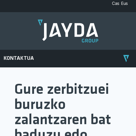
Cas
Eus
KONTAKTUA
Gure zerbitzuei
buruzko
zalantzaren bat
baduzu edo