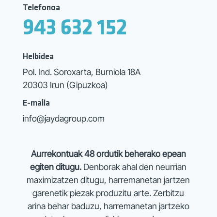
Telefonoa
943 632 152
Helbidea
Pol. Ind. Soroxarta, Burniola 18A
20303 Irun (Gipuzkoa)
E-maila
info@jaydagroup.com
Aurrekontuak 48 ordutik beherako epean
egiten ditugu.
Denborak ahal den neurrian
maximizatzen ditugu, harremanetan jartzen
garenetik piezak produzitu arte. Zerbitzu
arina behar baduzu, harremanetan jartzeko