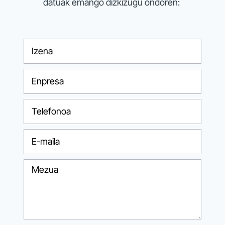
datuak emango dizkizugu ondoren: