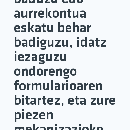
aurrekontua
eskatu behar
badiguzu, idatz
iezaguzu
ondorengo
formularioaren
bitartez, eta zure
piezen